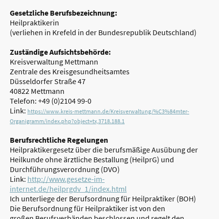
Gesetzliche Berufsbezeichnung:
Heilpraktikerin
(verliehen in Krefeld in der Bundesrepublik Deutschland)
Zuständige Aufsichtsbehörde:
Kreisverwaltung Mettmann
Zentrale des Kreisgesundheitsamtes
Düsseldorfer Straße 47
40822 Mettmann
Telefon: +49 (0)2104 99-0
Link:
https://www.kreis-mettmann.de/Kreisverwaltung/%C3%84mter-
Organigramm/index.php?object=tx,3718.188.1
Berufsrechtliche Regelungen
Heilpraktikergesetz über die berufsmäßige Ausübung der
Heilkunde ohne ärztliche Bestallung (HeilprG) und
Durchführungsverordnung (DVO)
Link:
http://www.gesetze-im-
internet.de/heilprgdv_1/index.html
Ich unterliege der Berufsordnung für Heilpraktiker (BOH)
Die Berufsordnung für Heilpraktiker ist von den
großen Berufsverbänden beschlossen und regelt den